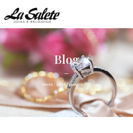
Blog
/
/
/ 05
Início
2026
janeiro