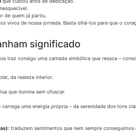
l
que custou anos de dedicação.
nesquecível.
r de quem já partiu.
s vivos de nossa jornada. Basta olhá-los para que o cora
anham significado
ia traz consigo uma camada simbólica que ressoa – consc
ar, da realeza interior.
 lua que ilumina sem ofuscar.
 carrega uma energia própria – da serenidade dos tons cla
las):
traduzem sentimentos que nem sempre conseguimos c