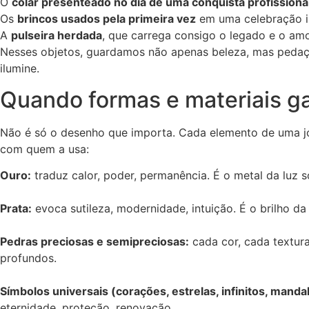
O
colar presenteado no dia de uma conquista profissiona
Os
brincos usados pela primeira vez
em uma celebração i
A
pulseira herdada
, que carrega consigo o legado e o amo
Nesses objetos, guardamos não apenas beleza, mas pedaço
ilumine.
Quando formas e materiais g
Não é só o desenho que importa. Cada elemento de uma jo
com quem a usa:
Ouro:
traduz calor, poder, permanência. É o metal da luz sol
Prata:
evoca sutileza, modernidade, intuição. É o brilho da
Pedras preciosas e semipreciosas:
cada cor, cada textura
profundos.
Símbolos universais (corações, estrelas, infinitos, manda
eternidade, proteção, renovação.