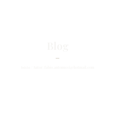
Blog
/ Autor: fabio.antonucci@hotmail.com
Início