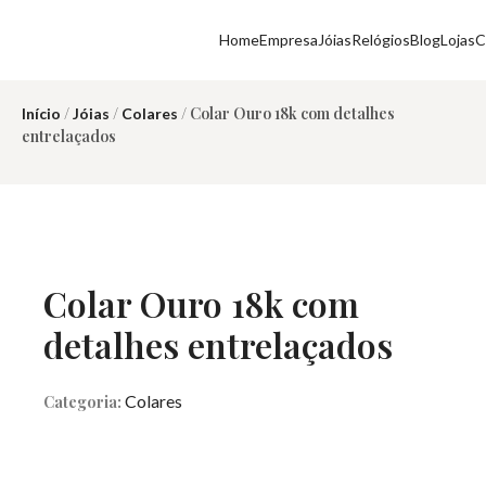
Home
Empresa
Jóias
Relógios
Blog
Lojas
C
/
/
/ Colar Ouro 18k com detalhes
Início
Jóias
Colares
entrelaçados
Colar Ouro 18k com
detalhes entrelaçados
Colares
Categoria: