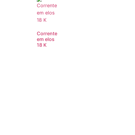
Corrente
em elos
18 K