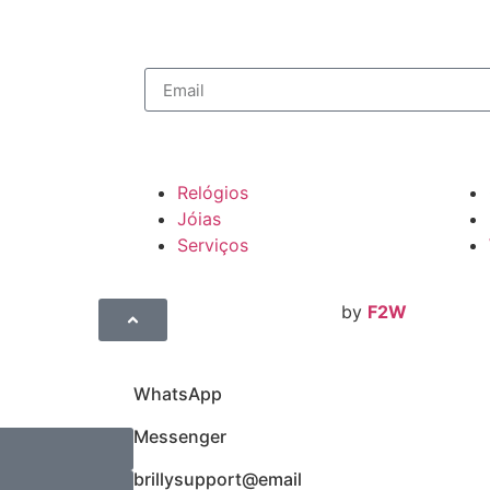
Relógios
Jóias
Serviços
by
F2W
WhatsApp
Messenger
brillysupport@email